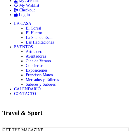
My Account
My Wishlist
Checkout
Log in
LA CASA
El Corral
El Huerto
La Sala de Estar
Las Habitaciones
EVENTOS
Artmadera
Aventadoras
Cine de Verano
Conciertos
Exposiciones
Francisco Mateo
Mercados y Talleres
Saberes y Sabores
CALENDARIO
CONTACTO
Travel & Sport
GET THE MAGAZINE